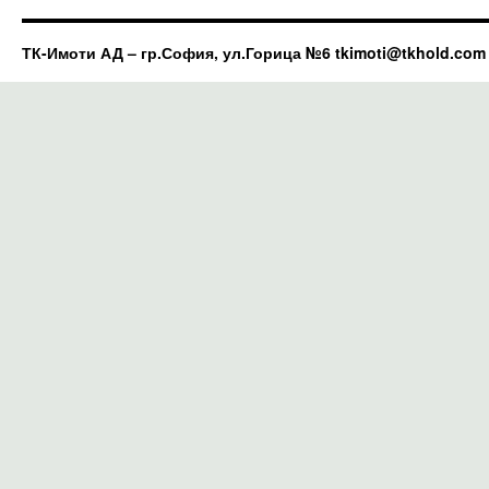
ТК-Имоти АД – гр.София, ул.Горица №6 tkimoti@tkhold.com