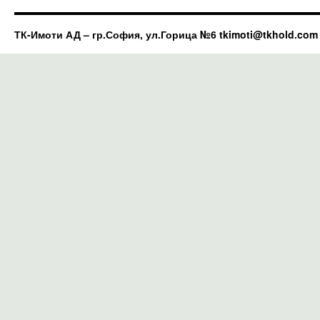
ТК-Имоти АД – гр.София, ул.Горица №6 tkimoti@tkhold.com